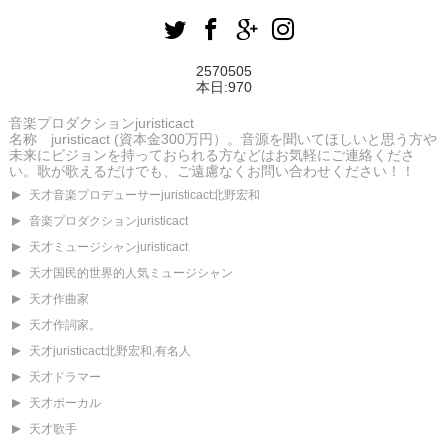
2570505
本日:
970
音楽プロダクションjuristicact
名称 juristicact (資本金300万円）。音源を聞いてほしいと思う方や
未来にビジョンを持っておられる方などはお気軽にご連絡くださ
い。歌が歌えるだけでも、ご遠慮なくお問い合わせください！！
天才音楽プロデューサーjuristicact北野宏和
音楽プロダクションjuristicact
天才ミュージシャンjuristicact
天才国民的世界的人気ミュージシャン
天才作曲家
天才作詞家。
天才juristicact北野宏和,有名人
天才ドラマー
天才ボーカル
天才歌手