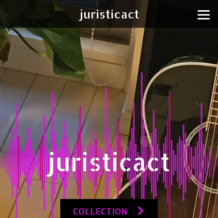
juristicact
juristicact
COLLECTION