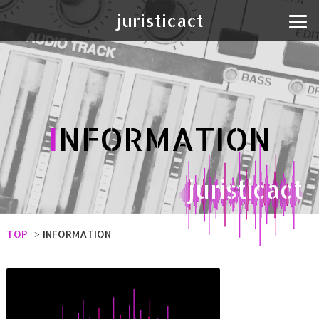
juristicact
I
NFORMATION
juristicact
TOP
INFORMATION