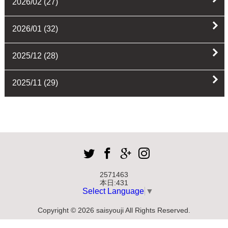
2026/02
(27)
2026/01
(32)
2025/12
(28)
2025/11
(29)
2571463
本日:
431
Select Language
▼
Copyright © 2026 saisyouji All Rights Reserved.