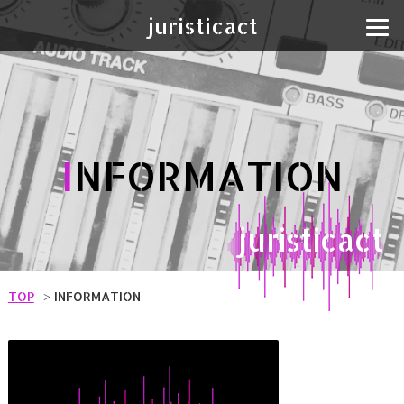
juristicact
I
NFORMATION
juristicact
TOP
INFORMATION