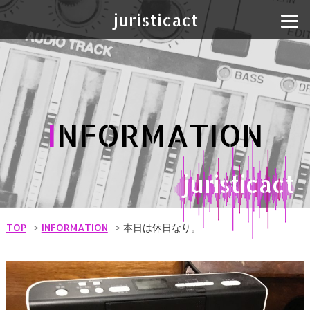
juristicact
I
NFORMATION
juristicact
TOP
INFORMATION
本日は休日なり。