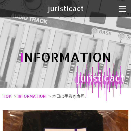
juristicact
I
NFORMATION
juristicact
TOP
INFORMATION
本日は手巻き寿司。