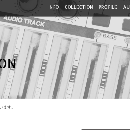
INFO
COLLECTION
PROFILE
AU
ON
います。