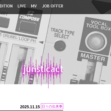
DITION
LIVE
MV
JOB OFFER
juristicact
日々の出来事
2025.11.15