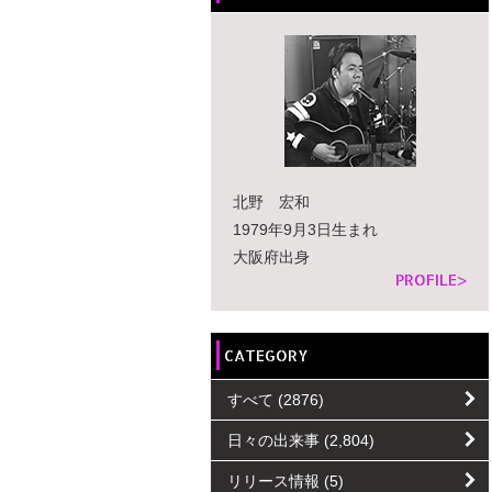
北野 宏和
1979年9月3日生まれ
大阪府出身
PROFILE>
CATEGORY
すべて
(2876)
日々の出来事
(2,804)
リリース情報
(5)