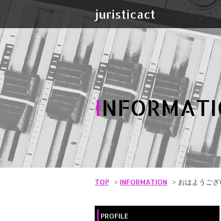
juristicact
I
NFORMATI
TOP
INFORMATION
おはようござ
PROFILE