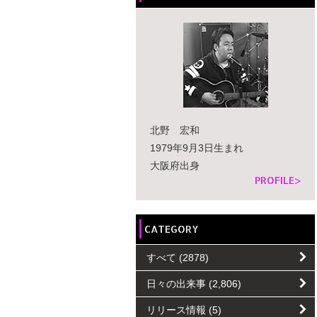
北野 宏和
1979年9月3日生まれ
大阪府出身
PROFILE>
CATEGORY
すべて
(2878)
日々の出来事
(2,806)
リリース情報
(5)