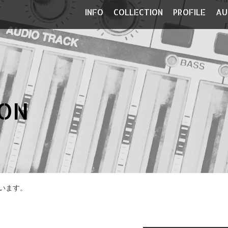
INFO
COLLECTION
PROFILE
AU
ON
います。