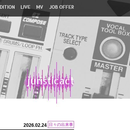
DITION
LIVE
MV
JOB OFFER
juristicact
日々の出来事
2026.02.24