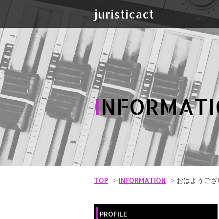
juristicact
I
NFORMATI
TOP
INFORMATION
おはようござ
PROFILE