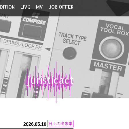
DITION
LIVE
MV
JOB OFFER
juristicact
日々の出来事
2026.05.10