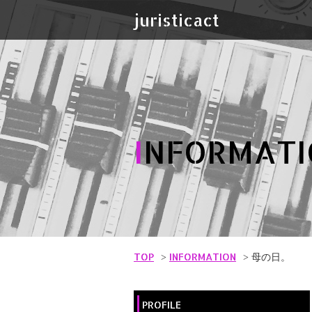
juristicact
I
NFORMATI
TOP
INFORMATION
母の日。
PROFILE