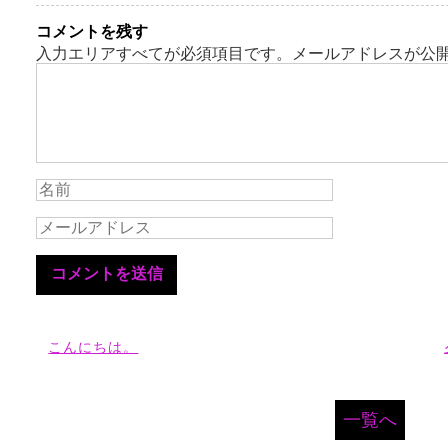
コメントを残す
入力エリアすべてが必須項目です。メールアドレスが公
こんにちは。
一覧へ