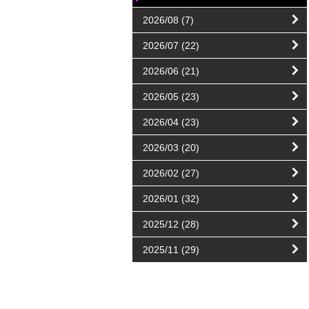
2026/08
(7)
2026/07
(22)
2026/06
(21)
2026/05
(23)
2026/04
(23)
2026/03
(20)
2026/02
(27)
2026/01
(32)
2025/12
(28)
2025/11
(29)