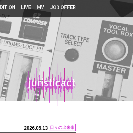
DITION
LIVE
MV
JOB OFFER
juristicact
日々の出来事
2026.05.13