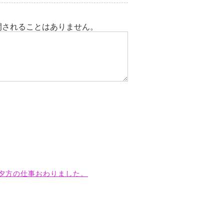
開されることはありません。
夕方の仕事おわりました。