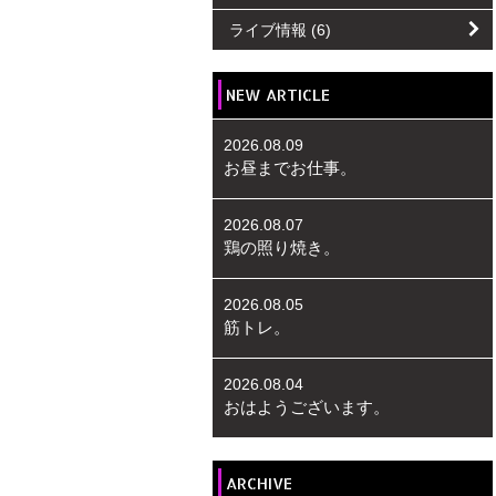
ライブ情報
(6)
NEW ARTICLE
2026.08.09
お昼までお仕事。
2026.08.07
鶏の照り焼き。
2026.08.05
筋トレ。
2026.08.04
おはようございます。
ARCHIVE