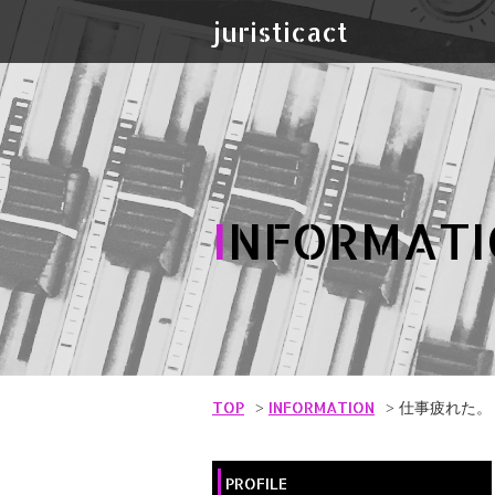
juristicact
I
NFORMATI
TOP
INFORMATION
仕事疲れた。
PROFILE